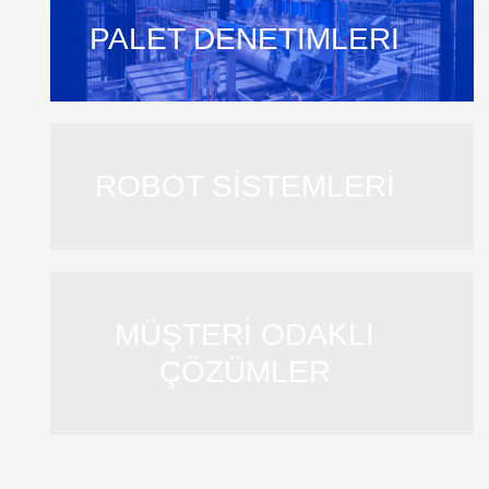
PALET DENETIMLERI
ROBOT SİSTEMLERİ
MÜŞTERİ ODAKLI
ÇÖZÜMLER