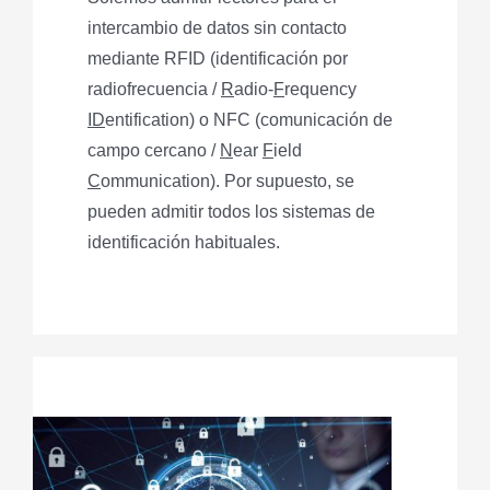
intercambio de datos sin contacto
mediante RFID (identificación por
radiofrecuencia /
R
adio-
F
requency
ID
entification) o NFC (comunicación de
campo cercano /
N
ear
F
ield
C
ommunication). Por supuesto, se
pueden admitir todos los sistemas de
identificación habituales.