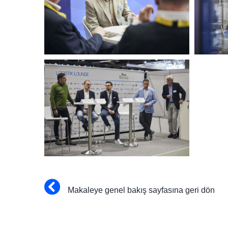
Makaleye
genel
b
akış
sayfasına
geri
dön