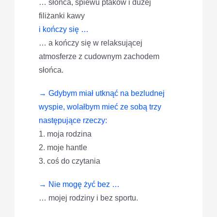
… słońca, śpiewu ptaków i dużej
filiżanki kawy
i kończy się …
… a kończy się w relaksującej
atmosferze z cudownym zachodem
słońca.
→ Gdybym miał utknąć na bezludnej
wyspie, wolałbym mieć ze sobą trzy
następujące rzeczy:
1. moja rodzina
2. moje hantle
3. coś do czytania
→ Nie mogę żyć bez …
… mojej rodziny i bez sportu.