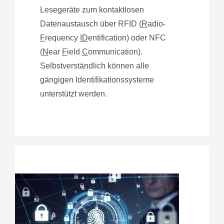
Lesegeräte zum kontaktlosen
Datenaustausch über RFID (
R
adio-
F
requency
ID
entification) oder NFC
(
N
ear
F
ield
C
ommunication).
Selbstverständlich können alle
gängigen Identifikationssysteme
unterstützt werden.