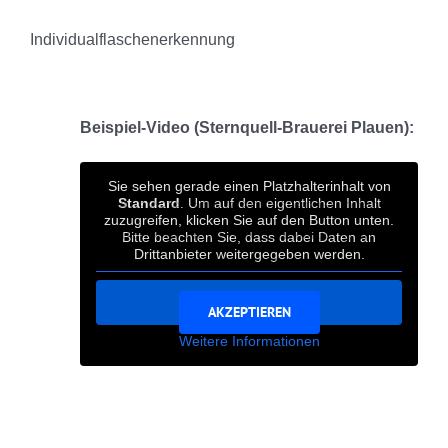
Individualflaschenerkennung
Beispiel-Video (Sternquell-Brauerei Plauen):
Sie sehen gerade einen Platzhalterinhalt von
Standard
. Um auf den eigentlichen Inhalt
Aus datenschutzrechtlichen Gründen
zuzugreifen, klicken Sie auf den Button unten.
benötigt Vimeo Ihre Einwilligung um
Bitte beachten Sie, dass dabei Daten an
Drittanbieter weitergegeben werden.
geladen zu werden.
Inhalt entsperren
AKZEPTIEREN
Weitere Informationen