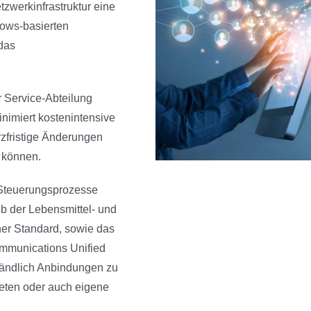
tzwerkinfrastruktur eine
ows-basierten
das
r Service-Abteilung
nimiert kostenintensive
urzfristige Änderungen
 können.
 Steuerungsprozesse
lb der Lebensmittel- und
er Standard, sowie das
ommunications Unified
tändlich Anbindungen zu
eten oder auch eigene