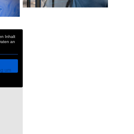
en Inhalt
Daten an
ng um