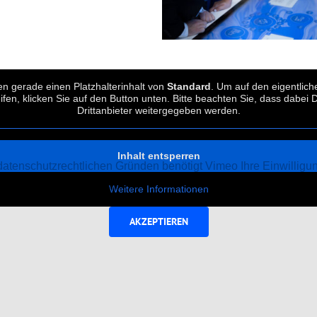
en gerade einen Platzhalterinhalt von
Standard
. Um auf den eigentlich
ifen, klicken Sie auf den Button unten. Bitte beachten Sie, dass dabei 
Drittanbieter weitergegeben werden.
Inhalt entsperren
datenschutzrechtlichen Gründen benötigt Vimeo Ihre Einwilligu
geladen zu werden.
Weitere Informationen
AKZEPTIEREN