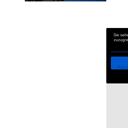
Sie seh
zuzugre
Aus 