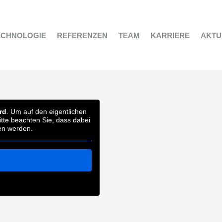
ECHNOLOGIE
REFERENZEN
TEAM
KARRIERE
AKTU
rd
. Um auf den eigentlichen
Bitte beachten Sie, dass dabei
en werden.